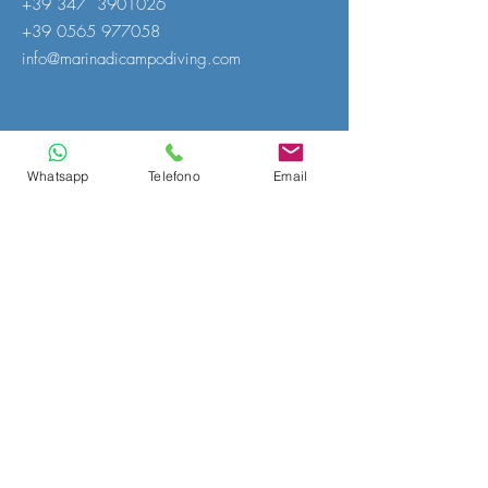
+39 347
3901026
+39 0565 977058
info@marinadicampodiving.com
Seguici su...
Whatsapp
Telefono
Email
Modulo di iscrizione
Email