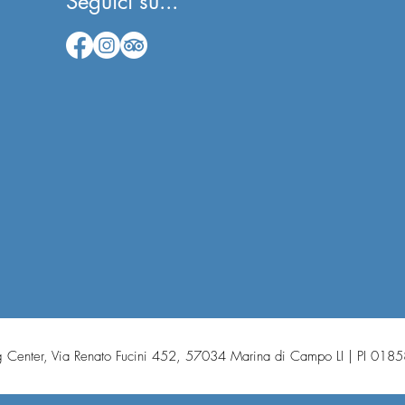
Seguici su...
 Center,
Via Renato Fucini 452, 57034 Marina di Campo LI | PI 01