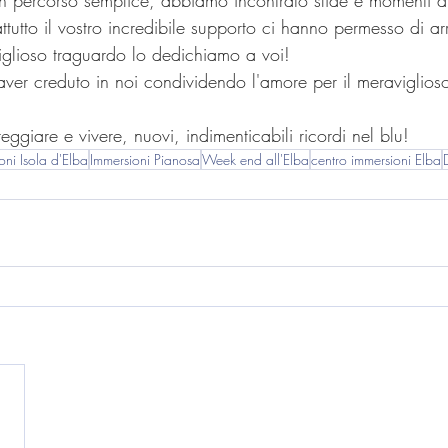
 percorso semplice, abbiamo incontrato sfide e momenti diff
ttutto il vostro incredibile supporto ci hanno permesso di arr
glioso traguardo lo dedichiamo a voi!
teggiare e vivere, nuovi, indimenticabili ricordi nel blu!
oni Isola d'Elba
Immersioni Pianosa
Week end all'Elba
centro immersioni Elba