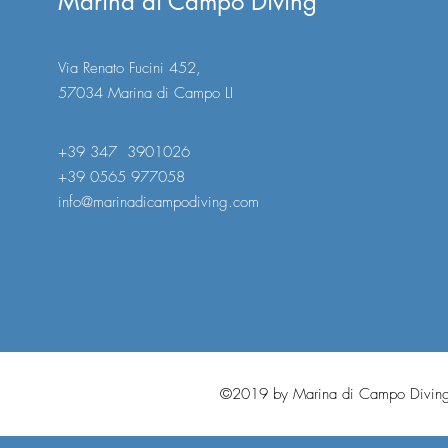
Marina di Campo Diving
Via Renato Fucini 452,
57034 Marina di Campo LI
+39 347 3901026
+39 0565 977058
info@marinadicampodiving.com
©2019 by Marina di Campo Diving