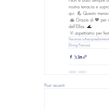
Non è stato sempre un
nostra tenacia e sopra
qui. 💪 Questo meravi
 🙏 Grazie di 💙 per aver creduto in noi condividendo l'amore per il meraviglioso Mare 
dell'Elba. 🌊
 Vi aspettiamo per fes
Vacanze subacquee
immersi
Diving Pianosa
Post recenti