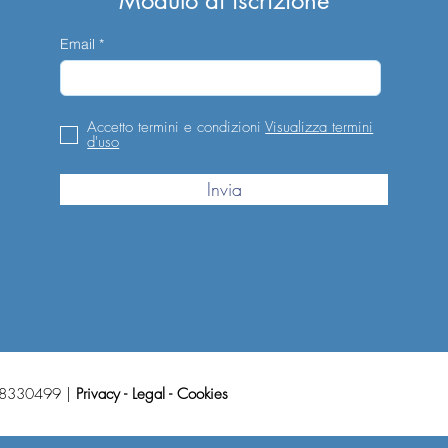
Modulo di iscrizione
Email
Accetto termini e condizioni
Visualizza termini
d'uso
Invia
858330499 |
Privacy
-
Legal
-
Cookies